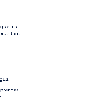
 que les
ecesitan”.
l
agua.
aprender
e