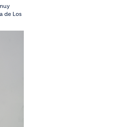
“muy
a de Los