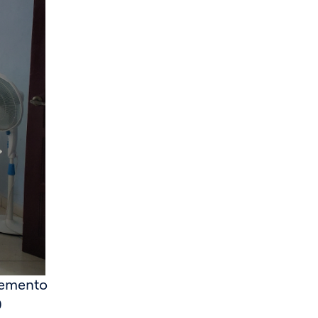
 cemento
0