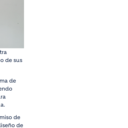
tra
no de sus
ama de
iendo
ara
a.
omiso de
diseño de