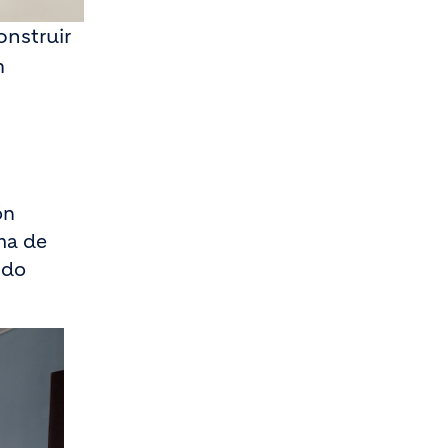
onstruir
m
ón
ama de
ndo