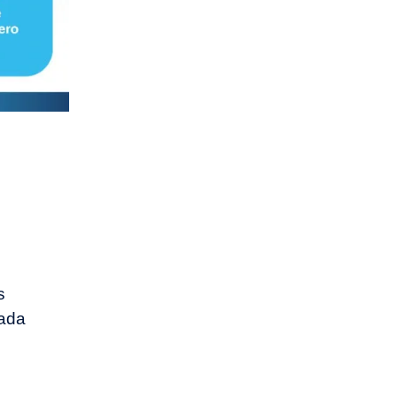
s
cada