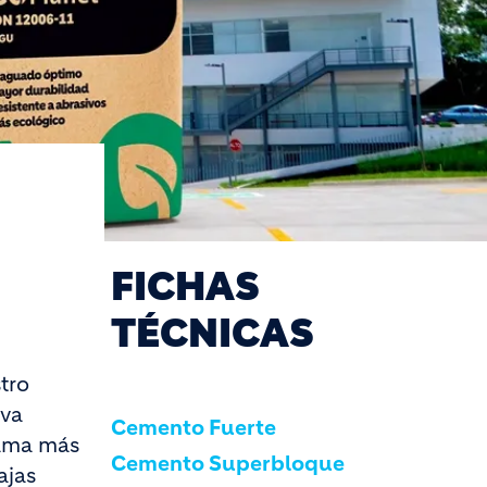
FICHAS
TÉCNICAS
tro
eva
Cemento Fuerte
gama más
Cemento Superbloque
ajas