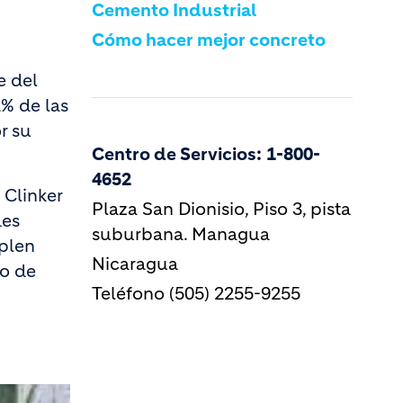
Cemento Industrial
Cómo hacer mejor concreto
e del
% de las
r su
Centro de Servicios:
1-800-
4652
 Clinker
Plaza San Dionisio, Piso 3, pista
des
suburbana. Managua
mplen
Nicaragua
jo de
Teléfono (505) 2255-9255