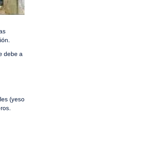
as
ión.
se debe a
les (yeso
ros.