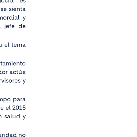
ocio, es
se sienta
mordial y
, jefe de
r el tema
rtamiento
dor actúe
visores y
ampo para
e el 2015
n salud y
uridad no