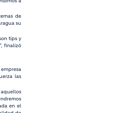
endimos a
 temas de
aragua su
on tips y
 finalizó
a empresa
uerza las
 aquellos
tendremos
ada en el
alidad de