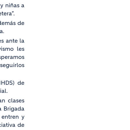
y niñas a
tera”.
además de
a.
s ante la
ismo les
Esperamos
seguirlos
(IHDS) de
al.
an clases
a Brigada
 entren y
iativa de