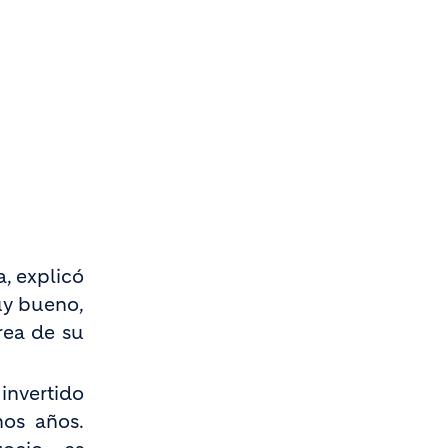
, explicó
uy bueno,
rea de su
invertido
hos años.