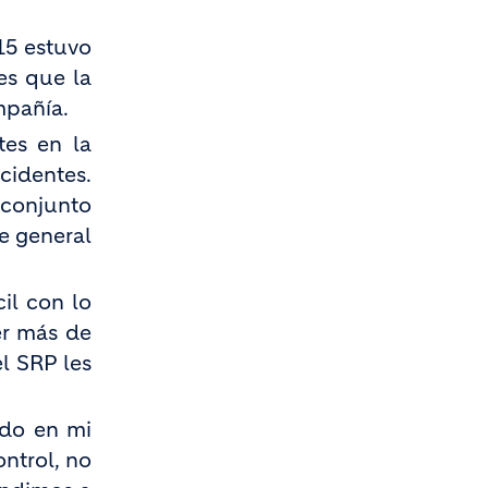
15 estuvo
es que la
mpañía.
tes en la
cidentes.
 conjunto
e general
il con lo
er más de
l SRP les
do en mi
ntrol, no