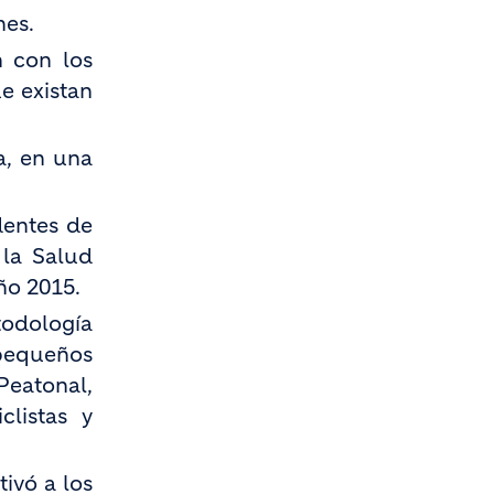
nes.
 con los
e existan
a, en una
dentes de
 la Salud
ño 2015.
todología
 pequeños
Peatonal,
clistas y
tivó a los