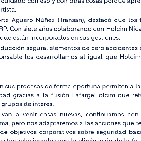
cuidado con eso y con otras cosas porque apr
tista.
orte Agüero Núñez (Transan), destacó que los
SRP. Con siete años colaborando con Holcim Nic
que están incorporados en sus gestiones.
ducción segura, elementos de cero accidentes s
able los desarrollamos al igual que Holcim”,
 en sus procesos de forma oportuna permiten a l
ad gracias a la fusión LafargeHolcim que ref
 grupos de interés.
, van a venir cosas nuevas, continuamos con
tema, pero nos adaptaremos a las acciones que 
e objetivos corporativos sobre seguridad bas
están relacionados con la eliminación de la fat