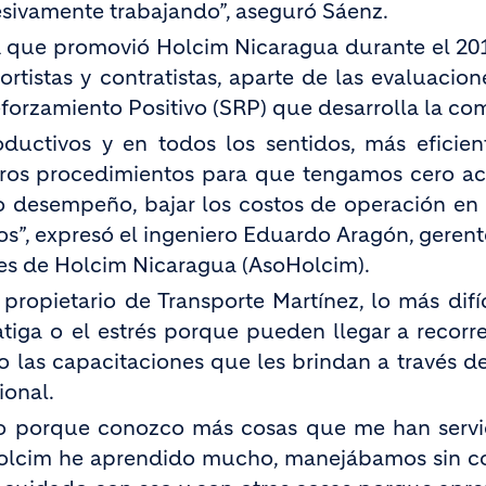
esivamente trabajando”, aseguró Sáenz.
ad que promovió Holcim Nicaragua durante el 20
rtistas y contratistas, aparte de las evaluacion
eforzamiento Positivo (SRP) que desarrolla la co
uctivos y en todos los sentidos, más eficien
stros procedimientos para que tengamos cero ac
o desempeño, bajar los costos de operación en
s”, expresó el ingeniero Eduardo Aragón, gerent
res de Holcim Nicaragua (AsoHolcim).
propietario de Transporte Martínez, lo más difíc
atiga o el estrés porque pueden llegar a recorr
o las capacitaciones que les brindan a través de
ional.
porque conozco más cosas que me han servi
a Holcim he aprendido mucho, manejábamos sin co