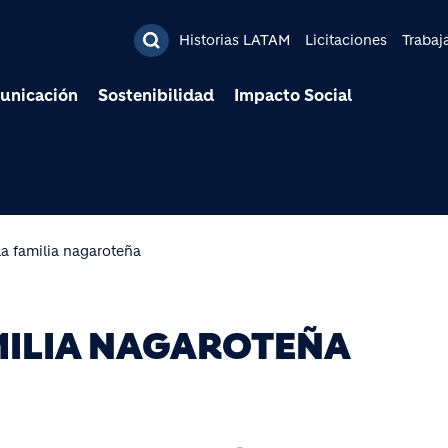
Pasar al contenido prin
Historias LATAM
Licitaciones
Trabaj
unicación
Sostenibilidad
Impacto Social
a familia nagaroteña
MILIA NAGAROTEÑA