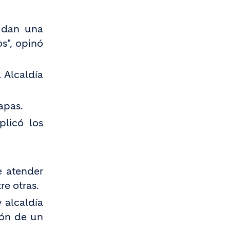
e dan una
s", opinó
 Alcaldía
apas.
plicó los
e atender
e otras.
 alcaldía
ión de un