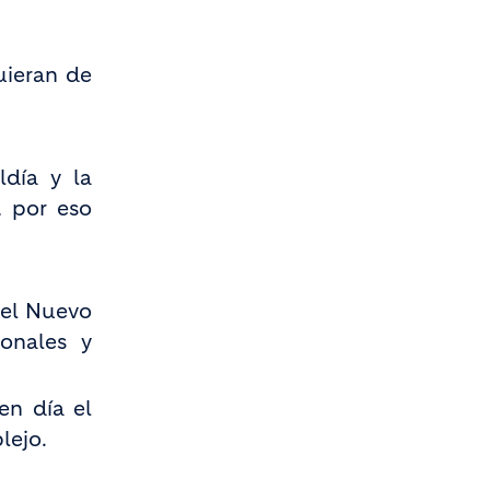
uieran de
ldía y la
, por eso
 el Nuevo
ionales y
en día el
lejo.