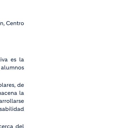
ín, Centro
iva es la
s alumnos
lares, de
macena la
rollarse
abilidad
cerca del