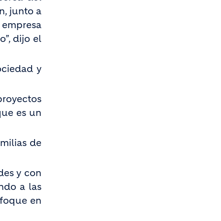
, junto a
a empresa
”, dijo el
ociedad y
proyectos
que es un
milias de
des y con
ndo a las
nfoque en