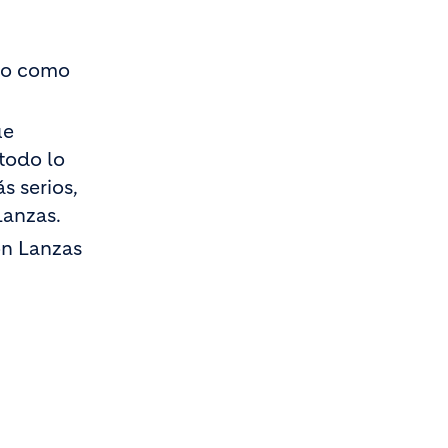
ido como
ue
 todo lo
s serios,
Lanzas.
on Lanzas