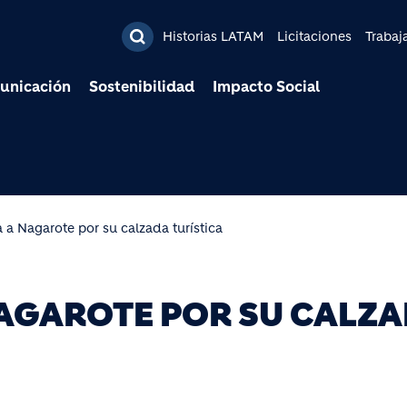
Pasar al contenido prin
Historias LATAM
Licitaciones
Trabaj
unicación
Sostenibilidad
Impacto Social
a a Nagarote por su calzada turística
NAGAROTE POR SU CALZ