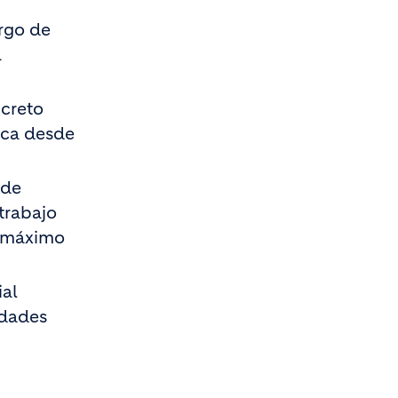
rgo de
a
ncreto
ica desde
 de
trabajo
l máximo
ial
idades