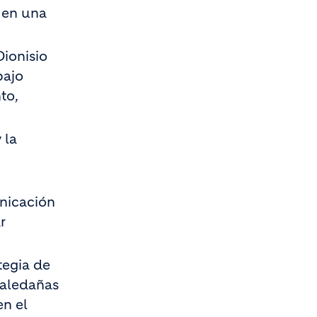
a en una
Dionisio
bajo
to,
 la
unicación
r
tegia de
 aledañas
en el