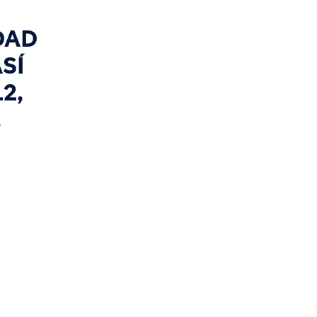
DAD
SÍ
2,
.