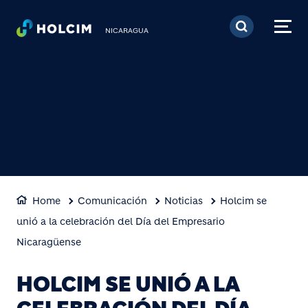
Pasar al contenido prin
NICARAGUA
Home
Comunicación
Noticias
Holcim se
unió a la celebración del Día del Empresario
Nicaragüense
HOLCIM SE UNIÓ A LA