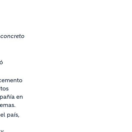
 concreto
tó
 cemento
tos
mpañía en
temas.
l país,
 y