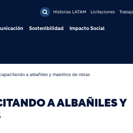
Pasar al contenido prin
Historias LATAM
Licitaciones
Trabaj
unicación
Sostenibilidad
Impacto Social
capacitando a albañiles y maestros de obras
ITANDO A ALBAÑILES Y
S