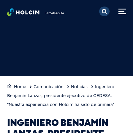
Pasar al contenido prin
NICARAGUA
Home
Comunicación
Noticias
Ingeniero
Benjamín Lanzas, presidente ejecutivo de CEDESA:
"Nuestra experiencia con Holcim ha sido de primera"
INGENIERO BENJAMÍN