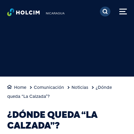
Pasar al contenido prin
NICARAGUA
Home
Comunicación
Noticias
¿Dónde
queda “La Calzada”?
¿DÓNDE QUEDA “LA
CALZADA”?