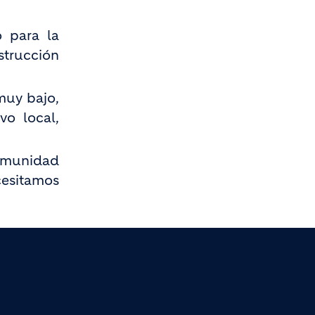
o para la
nstrucción
muy bajo,
o local,
comunidad
cesitamos