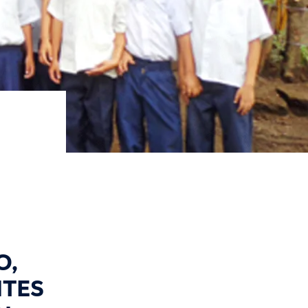
O,
NTES