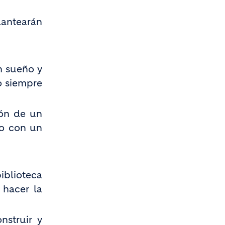
lantearán
n sueño y
o siempre
ión de un
vo con un
iblioteca
 hacer la
struir y